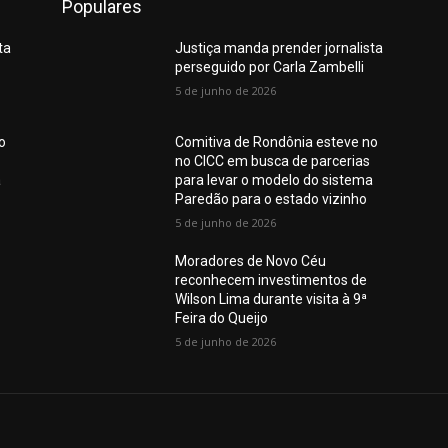
Populares
ta
Justiça manda prender jornalista
perseguido por Carla Zambelli
5 de junho de 2026
o
Comitiva de Rondônia esteve no
no CICC em busca de parcerias
a
para levar o modelo do sistema
Paredão para o estado vizinho
5 de junho de 2026
Moradores de Novo Céu
reconhecem investimentos de
Wilson Lima durante visita à 9ª
Feira do Queijo
5 de junho de 2026