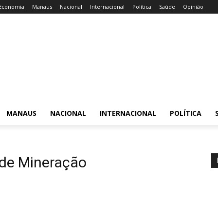
Economia
Manaus
Nacional
Internacional
Política
Saúde
Opinião
MANAUS
NACIONAL
INTERNACIONAL
POLÍTICA
 de Mineração