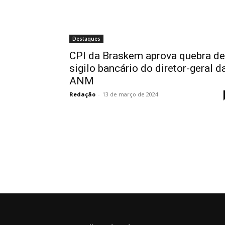
Destaques
CPI da Braskem aprova quebra de
sigilo bancário do diretor-geral d
ANM
Redação
-
13 de março de 2024