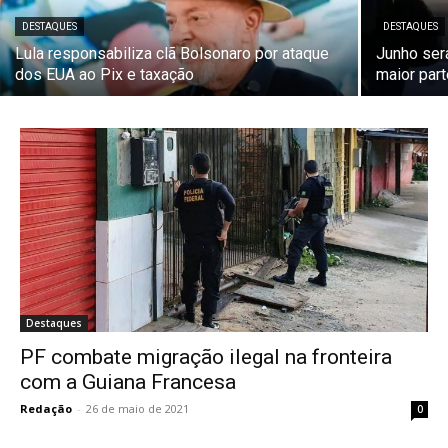
DESTAQUES
DESTAQUES
Lula responsabiliza clã Bolsonaro por ataque
Junho ser
dos EUA ao Pix e taxação
maior part
Destaques
PF combate migração ilegal na fronteira
com a Guiana Francesa
Redação
-
26 de maio de 2021
0