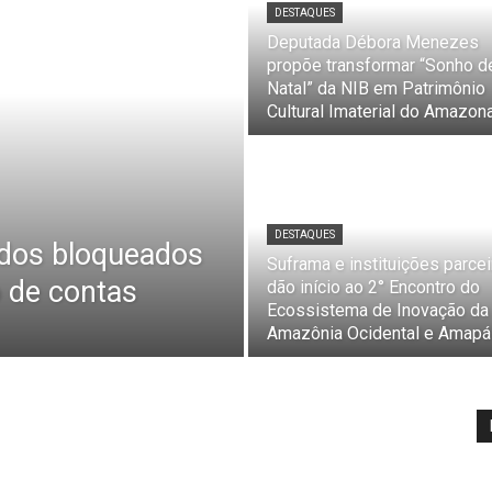
DESTAQUES
Deputada Débora Menezes
propõe transformar “Sonho d
Natal” da NIB em Patrimônio
Cultural Imaterial do Amazon
DESTAQUES
dos bloqueados
Suframa e instituições parcei
 de contas
dão início ao 2° Encontro do
Ecossistema de Inovação da
Amazônia Ocidental e Amapá