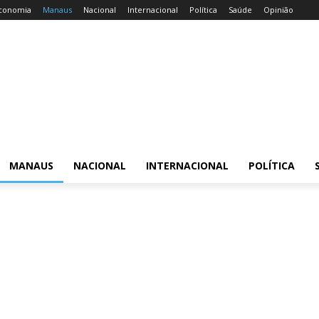
conomia
Manaus
Nacional
Internacional
Política
Saúde
Opinião
MANAUS
NACIONAL
INTERNACIONAL
POLÍTICA