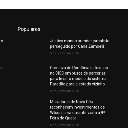
Populares
ta
Justiça manda prender jornalista
perseguido por Carla Zambelli
5 de junho de 2026
o
Comitiva de Rondônia esteve no
no CICC em busca de parcerias
a
para levar o modelo do sistema
Paredão para o estado vizinho
5 de junho de 2026
Moradores de Novo Céu
reconhecem investimentos de
Wilson Lima durante visita à 9ª
Feira do Queijo
5 de junho de 2026