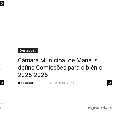
0
Destaques
Câmara Municipal de Manaus
a
define Comissões para o biênio
2025-2026
Redação
-
11 de fevereiro de 2025
0
0
Página 3 de 19