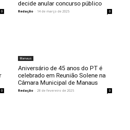
decide anular concurso público
Redação
-
14 de março de 2025
0
0
Manaus
Aniversário de 45 anos do PT é
r
celebrado em Reunião Solene na
Câmara Municipal de Manaus
Redação
-
28 de fevereiro de 2025
0
0