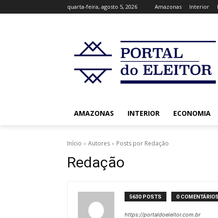
quarta-feira, agosto 5, 2026
Amazonas
Interior
AMAZONAS
INTERIOR
ECONOMIA
Início
Autores
Posts por Redação
Redação
5630 POSTS
0 COMENTÁRIO
https://portaldoeleitor.com.br