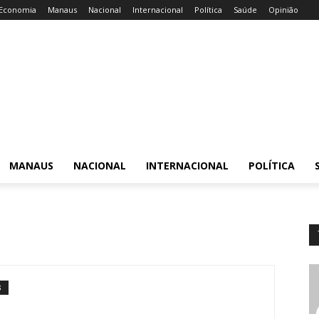
Economia
Manaus
Nacional
Internacional
Política
Saúde
Opinião
MANAUS
NACIONAL
INTERNACIONAL
POLÍTICA
S