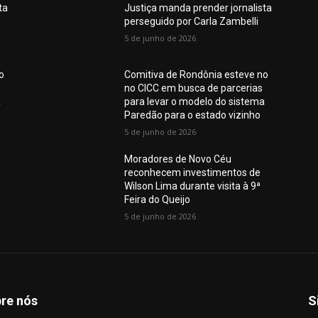
ta
Justiça manda prender jornalista
perseguido por Carla Zambelli
5 de junho de 2026
o
Comitiva de Rondônia esteve no
no CICC em busca de parcerias
a
para levar o modelo do sistema
Paredão para o estado vizinho
5 de junho de 2026
Moradores de Novo Céu
reconhecem investimentos de
Wilson Lima durante visita à 9ª
Feira do Queijo
5 de junho de 2026
re nós
S