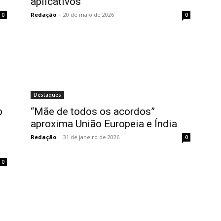
aplicativos
Redação
-
20 de maio de 2026
0
0
Destaques
p
“Mãe de todos os acordos”
aproxima União Europeia e Índia
Redação
-
31 de janeiro de 2026
0
0