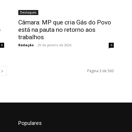
Destaques
Câmara: MP que cria Gás do Povo
o
está na pauta no retorno aos
trabalhos
Redação
-
29 de janeiro de 2026
0
0
Página 3 de 563
Populares