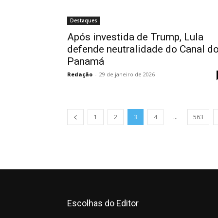
Destaques
Após investida de Trump, Lula
defende neutralidade do Canal d
Panamá
Redação
-
29 de janeiro de 2026
...
1
2
3
4
563
Escolhas do Editor